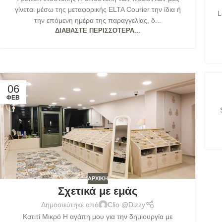
γίνεται μέσω της μεταφορικής ELTA Courier την ίδια ή
L
την επόμενη ημέρα της παραγγελίας, δ...
ΔΙΑΒΆΣΤΕ ΠΕΡΙΣΣΌΤΕΡΑ...
06
ΦΕΒ
ΑΡΧΙΚΉ
Σχετικά με εμάς
Δημοσιεύτηκε από
Clio @Dizzy
Κατιτί Μικρό Η αγάπη μου για την δημιουργία με