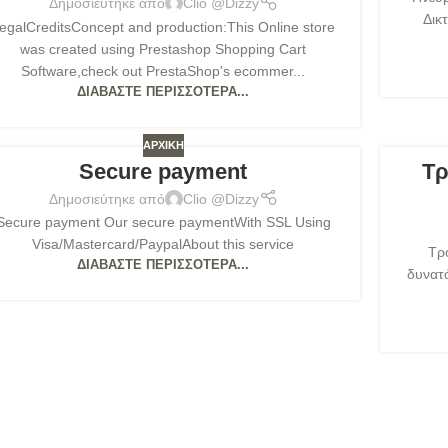
Δημοσιεύτηκε από
Clio @Dizzy
Δικ
egalCreditsConcept and production:This Online store
was created using Prestashop Shopping Cart
Software,check out PrestaShop's ecommer...
ΔΙΑΒΆΣΤΕ ΠΕΡΙΣΣΌΤΕΡΑ...
ΑΡΧΙΚΉ
Secure payment
Τρ
Δημοσιεύτηκε από
Clio @Dizzy
Secure payment Our secure paymentWith SSL Using
Visa/Mastercard/PaypalAbout this service
Τρό
ΔΙΑΒΆΣΤΕ ΠΕΡΙΣΣΌΤΕΡΑ...
δυνατό