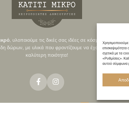
ικρό
, υλοποιούμε τις δικές σας ιδέες σε κόσμημα, γούρι,
Χρησιμοποιούμε c
ίδη δώρων, με υλικά που φροντίζουμε να έχουν πάντα την
επισκεψιμότητα σ
σχετικά με τα co
καλύτερη ποιότητα!
«Ρυθμίσεις». Καθ
αυτού σύμφωνα 
Αποδ
NEO
ΤΡΌΠΟΙ ΠΛΗΡΩΜΉΣ
ΠΟΛΙΤΙΚΉ ΕΠΙΣΤΡΟΦΏΝ
ΧΟΝΔΡΙΚΉ
ΚΉ ΑΠΟΡΡΉΤΟΥ
ΌΡΟΙ & ΠΡΟΫΠΟΘΈΣΕΙΣ
ΠΟΛΙΤΙΚΉ COOKIES