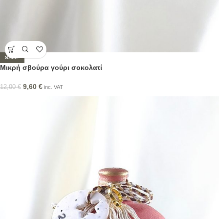
SALE!
Μικρή σβούρα γούρι σοκολατί
9,60
€
12,00
€
inc. VAT