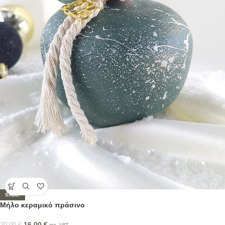
SALE!
Μήλο κεραμικό πράσινο
16,00
€
20,00
€
inc. VAT