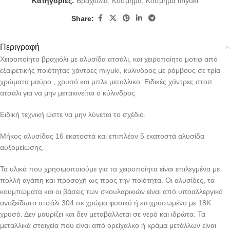
Κατηγορίες:
Βραχιόλια
,
Κόσμημα
,
Κόσμημα miyuki
Share:
Περιγραφή
Χειροποίητο βραχιόλι με αλυσίδα ατσάλι, και χειροποίητο μοτιφ από
εξαιρετικής ποιότητας χάντρες miyuki, κύλινδρος με ρόμβους σε τρία
χρώματα μαύρο , χρυσό και μπλε μεταλλικο. Ειδικές χάντρες στοπ
ατσάλι για να μην μετακινείται ο κύλινδρος
Ειδική τεχνική ώστε να μην λύνεται το σχέδιο.
Μήκος αλυσίδας 16 εκατοστά και επιπλέον 5 εκατοστά αλυσίδα
αυξομείωσης.
Τα υλικά που χρησιμοποιούμε για τα χειροποίητα είναι επιλεγμένα με
πολλή αγάπη και προσοχή ως προς την ποιότητα. Οι αλυσίδες, τα
κουμπώματα και οι βάσεις των σκουλαρικιών είναι από υποαλλεργικό
ανοξείδωτο ατσάλι 304 σε χρώμα φυσικό ή επιχρυσωμένο με 18Κ
χρυσό. Δεν μαυρίζει και δεν μεταβάλλεται σε νερό και ιδρώτα. Τα
μεταλλικά στοιχεία που είναι από ορείχαλκο ή κράμα μετάλλων είναι