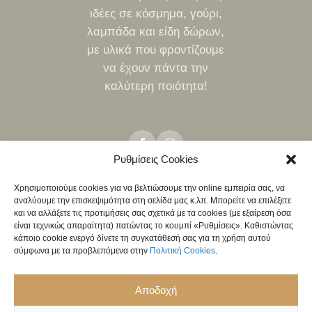
ιδέες σε κόσμημα, γούρι,
λαμπάδα και είδη δώρων,
με υλικά που φροντίζουμε
να έχουν πάντα την
καλύτερη ποιότητα!
Ρυθμίσεις Cookies
Χρησιμοποιούμε cookies για να βελτιώσουμε την online εμπειρία σας, να
αναλύουμε την επισκεψιμότητα στη σελίδα μας κ.λπ. Μπορείτε να επιλέξετε
ΤΡΌΠΟΙ ΑΠΟΣΤΟΛΉΣ
ΤΡΌΠΟΙ ΠΛΗΡΩΜΉΣ
ΠΟΛΙΤΙΚΉ ΕΠΙΣΤΡΟΦΏΝ
και να αλλάξετε τις προτιμήσεις σας σχετικά με τα cookies (με εξαίρεση όσα
NEO
είναι τεχνικώς απαραίτητα) πατώντας το κουμπί «Ρυθμίσεις». Καθιστώντας
ΧΟΝΔΡΙΚΉ
κάποιο cookie ενεργό δίνετε τη συγκατάθεσή σας για τη χρήση αυτού
σύμφωνα με τα προβλεπόμενα στην
Πολιτική Cookies
.
ΠΟΛΙΤΙΚΉ ΑΠΟΡΡΉΤΟΥ
ΌΡΟΙ & ΠΡΟΫΠΟΘΈΣΕΙΣ
Αποδοχή
ΠΟΛΙΤΙΚΉ COOKIES