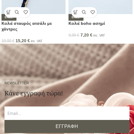
SALE!
SALE!
Κολιέ σταυρός ατσάλι με
Κολιέ boho ασημί
χάντρες
7,20
€
9,00
€
inc. VAT
15,20
€
19,00
€
inc. VAT
NEWSLETTER
Κάνε εγγραφή τώρα!
ΕΓΓΡΑΦΗ