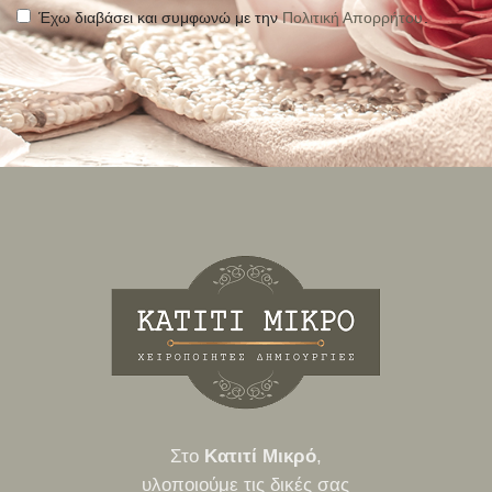
Έχω διαβάσει και συμφωνώ με την
Πολιτική Απορρήτου
.
Alternative:
Στο
Κατιτί Μικρό
,
υλοποιούμε τις δικές σας