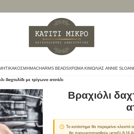
ΜΗΤΙΚΆ
ΚΌΣΜΗΜΑ
CHARMS BEADS
ΧΡΏΜΑ ΚΙΜΩΛΊΑΣ ANNIE SLOAN
λι δαχτυλίδι με τρίγωνο ατσάλι
Βραχιόλι δαχ
α
Το κατάστημα θα παραμείνει κλειστό
θα πραγματοποιηθούν μεταξύ 8-16 