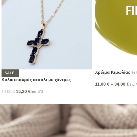
Χρώμα Κιμωλίας Fir
SALE!
Κολιέ σταυρός ατσάλι με χάντρες
11,00
€
–
34,00
€
inc. 
15,20
€
19,00
€
inc. VAT