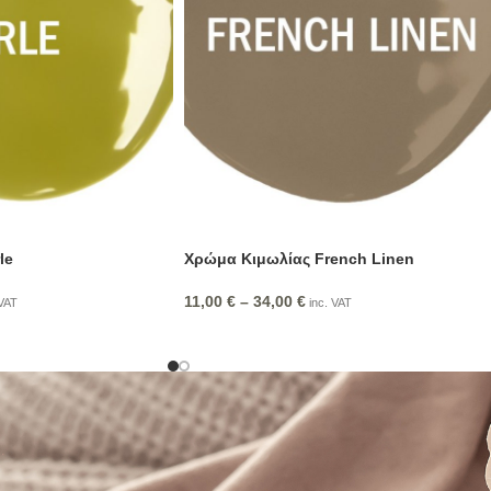
le
Χρώμα Κιμωλίας French Linen
11,00
€
–
34,00
€
VAT
inc. VAT