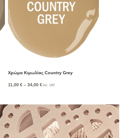
Χρώμα Κιμωλίας Country Grey
Χρώμα Κιμωλίας
11,00
€
–
34,00
€
11,00
€
–
34,00
€
inc. VAT
i