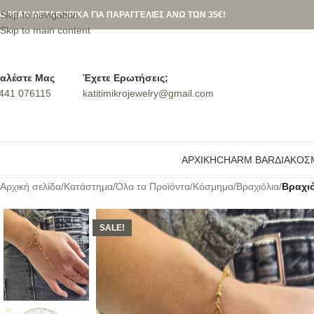
Skip to navigation
ΩΡΕΑΝ ΜΕΤΑΦΟΡΙΚΑ ΓΙΑ ΠΑΡΑΓΓΕΛΙΕΣ ΑΝΩ ΤΩΝ 35€!
Skip to main content
αλέστε Μας
Έχετε Ερωτήσεις;
441 076115
katitimikrojewelry@gmail.com
ΑΡΧΙΚΉ
CHARM BAR
ΔΙΑΚΟΣ
Αρχική σελίδα
/
Κατάστημα
/
Όλα τα Προϊόντα
/
Κόσμημα
/
Βραχιόλια
/
Βραχιό
SALE!