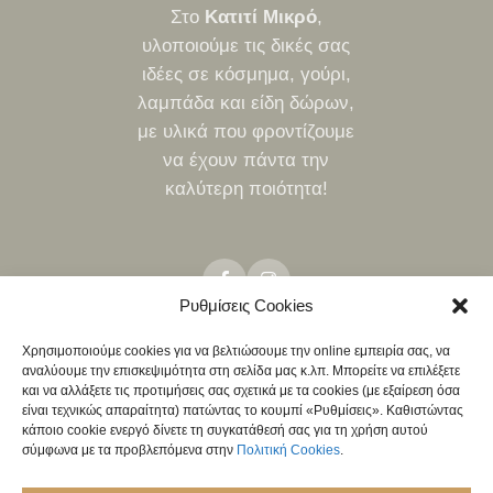
Στο
Κατιτί Μικρό
,
υλοποιούμε τις δικές σας
ιδέες σε κόσμημα, γούρι,
λαμπάδα και είδη δώρων,
με υλικά που φροντίζουμε
να έχουν πάντα την
καλύτερη ποιότητα!
Ρυθμίσεις Cookies
Χρησιμοποιούμε cookies για να βελτιώσουμε την online εμπειρία σας, να
αναλύουμε την επισκεψιμότητα στη σελίδα μας κ.λπ. Μπορείτε να επιλέξετε
ΤΡΌΠΟΙ ΑΠΟΣΤΟΛΉΣ
ΤΡΌΠΟΙ ΠΛΗΡΩΜΉΣ
ΠΟΛΙΤΙΚΉ ΕΠΙΣΤΡΟΦΏΝ
και να αλλάξετε τις προτιμήσεις σας σχετικά με τα cookies (με εξαίρεση όσα
NEO
είναι τεχνικώς απαραίτητα) πατώντας το κουμπί «Ρυθμίσεις». Καθιστώντας
ΧΟΝΔΡΙΚΉ
κάποιο cookie ενεργό δίνετε τη συγκατάθεσή σας για τη χρήση αυτού
σύμφωνα με τα προβλεπόμενα στην
Πολιτική Cookies
.
ΠΟΛΙΤΙΚΉ ΑΠΟΡΡΉΤΟΥ
ΌΡΟΙ & ΠΡΟΫΠΟΘΈΣΕΙΣ