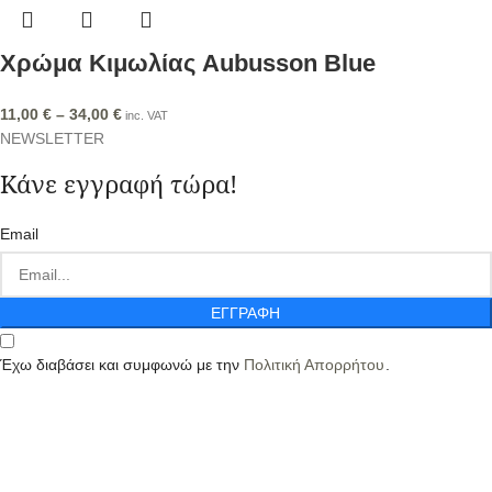
Χρώμα Κιμωλίας Aubusson Blue
11,00
€
–
34,00
€
inc. VAT
NEWSLETTER
Κάνε εγγραφή τώρα!
Email
ΕΓΓΡΑΦΗ
Έχω διαβάσει και συμφωνώ με την
Πολιτική Απορρήτου
.
Στο
Κατιτί Μικρό
, υλοποιούμε τις δικές σας ιδέες σε κόσμημα, γούρι,
λαμπάδα και είδη δώρων, με υλικά που φροντίζουμε να έχουν πάντα
την καλύτερη ποιότητα!