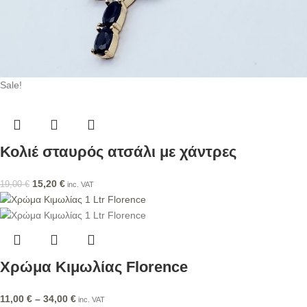
Sale!
Κολιέ σταυρός ατσάλι με χάντρες
15,20
€
19,00
€
inc. VAT
Χρώμα Κιμωλίας Florence
11,00
€
–
34,00
€
inc. VAT