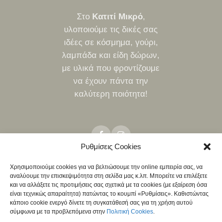
Στο
Κατιτί Μικρό
,
υλοποιούμε τις δικές σας
ιδέες σε κόσμημα, γούρι,
λαμπάδα και είδη δώρων,
με υλικά που φροντίζουμε
να έχουν πάντα την
καλύτερη ποιότητα!
Ρυθμίσεις Cookies
Χρησιμοποιούμε cookies για να βελτιώσουμε την online εμπειρία σας, να
αναλύουμε την επισκεψιμότητα στη σελίδα μας κ.λπ. Μπορείτε να επιλέξετε
ΤΡΌΠΟΙ ΑΠΟΣΤΟΛΉΣ
ΤΡΌΠΟΙ ΠΛΗΡΩΜΉΣ
ΠΟΛΙΤΙΚΉ ΕΠΙΣΤΡΟΦΏΝ
και να αλλάξετε τις προτιμήσεις σας σχετικά με τα cookies (με εξαίρεση όσα
NEO
είναι τεχνικώς απαραίτητα) πατώντας το κουμπί «Ρυθμίσεις». Καθιστώντας
ΧΟΝΔΡΙΚΉ
κάποιο cookie ενεργό δίνετε τη συγκατάθεσή σας για τη χρήση αυτού
σύμφωνα με τα προβλεπόμενα στην
Πολιτική Cookies
.
ΠΟΛΙΤΙΚΉ ΑΠΟΡΡΉΤΟΥ
ΌΡΟΙ & ΠΡΟΫΠΟΘΈΣΕΙΣ