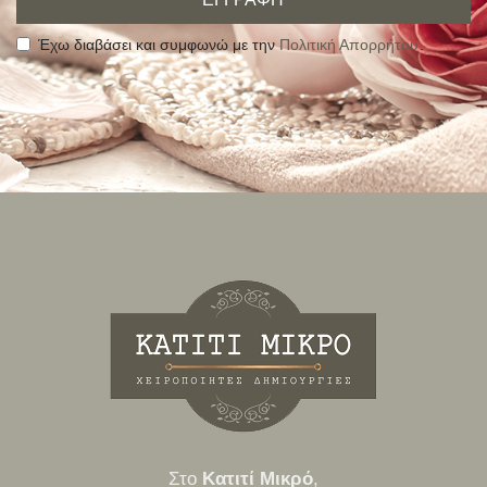
Έχω διαβάσει και συμφωνώ με την
Πολιτική Απορρήτου
.
Alternative:
Στο
Κατιτί Μικρό
,