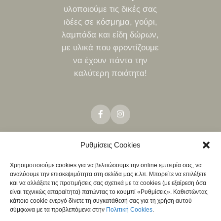
υλοποιούμε τις δικές σας
ιδέες σε κόσμημα, γούρι,
λαμπάδα και είδη δώρων,
με υλικά που φροντίζουμε
να έχουν πάντα την
καλύτερη ποιότητα!
Ρυθμίσεις Cookies
ΤΡΌΠΟΙ ΑΠΟΣΤΟΛΉΣ
ΤΡΌΠΟΙ ΠΛΗΡΩΜΉΣ
ΠΟΛΙΤΙΚΉ ΕΠΙΣΤΡΟΦΏΝ
Χρησιμοποιούμε cookies για να βελτιώσουμε την online εμπειρία σας, να
NEO
αναλύουμε την επισκεψιμότητα στη σελίδα μας κ.λπ. Μπορείτε να επιλέξετε
ΧΟΝΔΡΙΚΉ
και να αλλάξετε τις προτιμήσεις σας σχετικά με τα cookies (με εξαίρεση όσα
είναι τεχνικώς απαραίτητα) πατώντας το κουμπί «Ρυθμίσεις». Καθιστώντας
ΠΟΛΙΤΙΚΉ ΑΠΟΡΡΉΤΟΥ
ΌΡΟΙ & ΠΡΟΫΠΟΘΈΣΕΙΣ
κάποιο cookie ενεργό δίνετε τη συγκατάθεσή σας για τη χρήση αυτού
σύμφωνα με τα προβλεπόμενα στην
Πολιτική Cookies
.