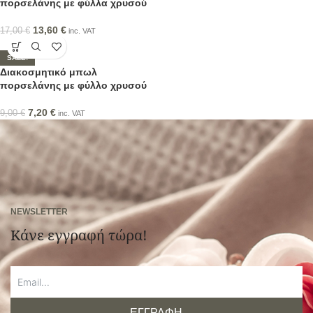
πορσελάνης με φύλλα χρυσού
13,60
€
17,00
€
inc. VAT
SALE!
Διακοσμητικό μπωλ
πορσελάνης με φύλλο χρυσού
7,20
€
9,00
€
inc. VAT
NEWSLETTER
Κάνε εγγραφή τώρα!
ΕΓΓΡΑΦΗ