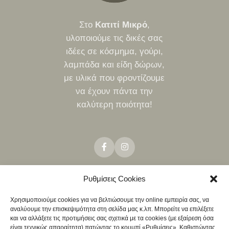
Στο
Κατιτί Μικρό
,
υλοποιούμε τις δικές σας
ιδέες σε κόσμημα, γούρι,
λαμπάδα και είδη δώρων,
με υλικά που φροντίζουμε
να έχουν πάντα την
καλύτερη ποιότητα!
Ρυθμίσεις Cookies
ΤΡΌΠΟΙ ΑΠΟΣΤΟΛΉΣ
ΤΡΌΠΟΙ ΠΛΗΡΩΜΉΣ
ΠΟΛΙΤΙΚΉ ΕΠΙΣΤΡΟΦΏΝ
Χρησιμοποιούμε cookies για να βελτιώσουμε την online εμπειρία σας, να
NEO
αναλύουμε την επισκεψιμότητα στη σελίδα μας κ.λπ. Μπορείτε να επιλέξετε
ΧΟΝΔΡΙΚΉ
και να αλλάξετε τις προτιμήσεις σας σχετικά με τα cookies (με εξαίρεση όσα
είναι τεχνικώς απαραίτητα) πατώντας το κουμπί «Ρυθμίσεις». Καθιστώντας