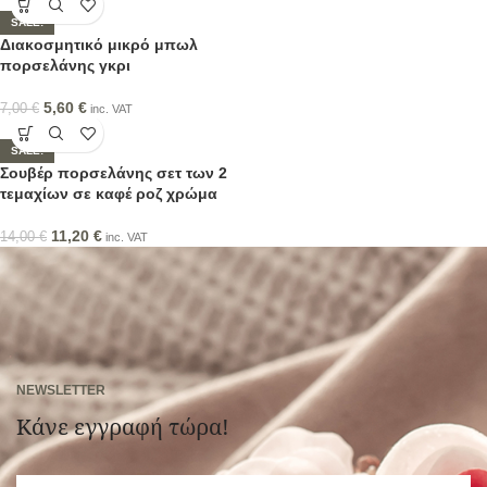
SALE!
Διακοσμητικό μικρό μπωλ
πορσελάνης γκρι
5,60
€
7,00
€
inc. VAT
SALE!
Σουβέρ πορσελάνης σετ των 2
τεμαχίων σε καφέ ροζ χρώμα
11,20
€
14,00
€
inc. VAT
NEWSLETTER
Κάνε εγγραφή τώρα!