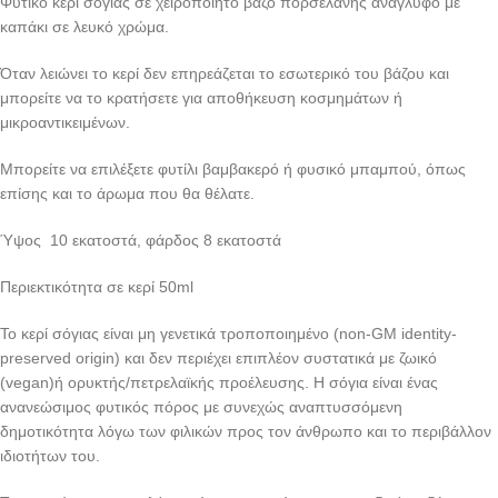
Φυτικό κερί σόγιας σε χειροποίητο βάζο πορσελάνης ανάγλυφο με
καπάκι σε λευκό χρώμα.
Όταν λειώνει το κερί δεν επηρεάζεται το εσωτερικό του βάζου και
μπορείτε να το κρατήσετε για αποθήκευση κοσμημάτων ή
μικροαντικειμένων.
Μπορείτε να επιλέξετε φυτίλι βαμβακερό ή φυσικό μπαμπού, όπως
επίσης και το άρωμα που θα θέλατε.
Ύψος 10 εκατοστά, φάρδος 8 εκατοστά
Περιεκτικότητα σε κερί 50ml
Το κερί σόγιας είναι μη γενετικά τροποποιημένο (non-GM identity-
preserved origin) και δεν περιέχει επιπλέον συστατικά με ζωικό
(vegan)ή ορυκτής/πετρελαϊκής προέλευσης. Η σόγια είναι ένας
ανανεώσιμος φυτικός πόρος με συνεχώς αναπτυσσόμενη
δημοτικότητα λόγω των φιλικών προς τον άνθρωπο και το περιβάλλον
ιδιοτήτων του.