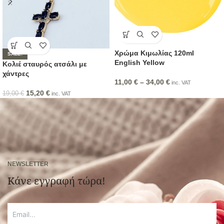
Χρώμα Κιμωλίας 120ml
SALE!
English Yellow
Κολιέ σταυρός ατσάλι με
χάντρες
11,00
€
–
34,00
€
inc. VAT
15,20
€
19,00
€
inc. VAT
NEWSLETTER
Κάνε εγγραφή τώρα!