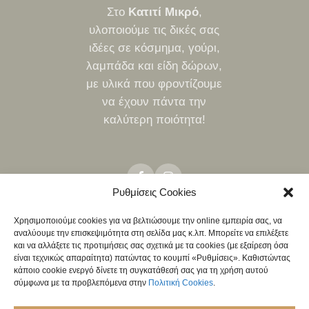
Στο
Κατιτί Μικρό
,
υλοποιούμε τις δικές σας
ιδέες σε κόσμημα, γούρι,
λαμπάδα και είδη δώρων,
με υλικά που φροντίζουμε
να έχουν πάντα την
καλύτερη ποιότητα!
Ρυθμίσεις Cookies
Χρησιμοποιούμε cookies για να βελτιώσουμε την online εμπειρία σας, να
αναλύουμε την επισκεψιμότητα στη σελίδα μας κ.λπ. Μπορείτε να επιλέξετε
ΤΡΌΠΟΙ ΑΠΟΣΤΟΛΉΣ
ΤΡΌΠΟΙ ΠΛΗΡΩΜΉΣ
ΠΟΛΙΤΙΚΉ ΕΠΙΣΤΡΟΦΏΝ
και να αλλάξετε τις προτιμήσεις σας σχετικά με τα cookies (με εξαίρεση όσα
NEO
είναι τεχνικώς απαραίτητα) πατώντας το κουμπί «Ρυθμίσεις». Καθιστώντας
ΧΟΝΔΡΙΚΉ
κάποιο cookie ενεργό δίνετε τη συγκατάθεσή σας για τη χρήση αυτού
σύμφωνα με τα προβλεπόμενα στην
Πολιτική Cookies
.
ΠΟΛΙΤΙΚΉ ΑΠΟΡΡΉΤΟΥ
ΌΡΟΙ & ΠΡΟΫΠΟΘΈΣΕΙΣ