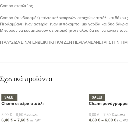
Combo ατσάλι Ίος
Combo (συνδυασμός) πέντε καλοκαιρινών στοιχείων ατσάλι και δάκρυ 
Περιλαμβάνει έναν αστερία, έναν ιππόκαμπο, μια γαρίδα και δυο δάκρια
Μπορούν να κουμπώσουν σε οποιαδήποτε αλυσίδα και να κάνετε τους
Η ΑΛΥΣΙΔΑ ΕΙΝΑΙ ΕΝΔΕΙΚΤΙΚΗ ΚΑΙ ΔΕΝ ΠΕΡΙΛΑΜΒΑΝΕΤΑΙ ΣΤΗΝ ΤΙ
Σχετικά προϊόντα
SALE!
SALE!
Charm σπείρα ατσάλι
Charm μονόγραμμα α
8,00
€
–
9,50
€
6,00
€
–
7,50
€
inc. VAT
inc. VAT
6,40
€
–
7,60
€
4,80
€
–
6,00
€
inc. VAT
inc. VA