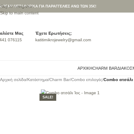
Skip to navigation
ΩΡΕΑΝ ΜΕΤΑΦΟΡΙΚΑ ΓΙΑ ΠΑΡΑΓΓΕΛΙΕΣ ΑΝΩ ΤΩΝ 35€!
Skip to main content
αλέστε Μας
Έχετε Ερωτήσεις;
441 076115
katitimikrojewelry@gmail.com
ΑΡΧΙΚΉ
CHARM BAR
ΔΙΑΚΟΣ
Αρχική σελίδα
/
Κατάστημα
/
Charm Bar
/
Combo επιλογές
/
Combo ατσάλι
SALE!