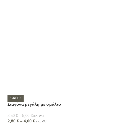
SALE!
Σταγόνα μεγάλη με σμάλτο
3,50
€
–
5,00
€
inc. VAT
2,80
€
–
4,00
€
inc. VAT