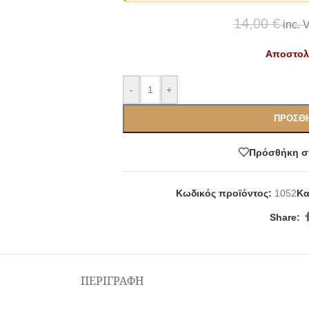
14,00
€
inc. 
Αποστολή
-
+
ΠΡΟΣΘΉ
Πρόσθήκη στ
Κωδικός προϊόντος:
1052
Κα
Share:
ΠΕΡΙΓΡΑΦΉ