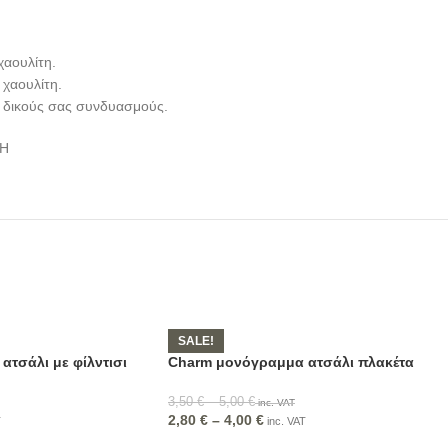
χαουλίτη.
 χαουλίτη.
 δικούς σας συνδυασμούς.
ΜΗ
SALE!
τσάλι με φίλντισι
Charm μονόγραμμα ατσάλι πλακέτα
3,50
€
–
5,00
€
inc. VAT
2,80
€
–
4,00
€
T
inc. VAT