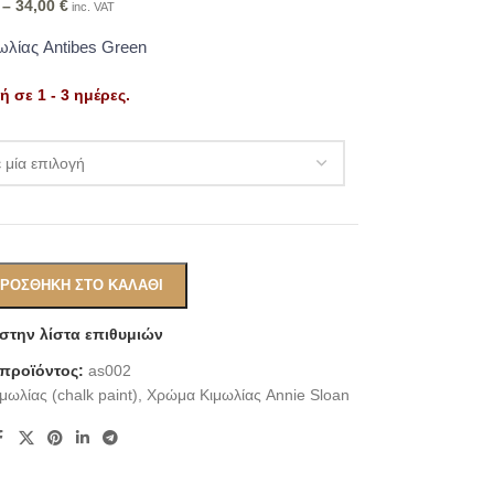
–
34,00
€
inc. VAT
λίας Antibes Green
 σε 1 - 3 ημέρες.
Alternative:
ΡΟΣΘΉΚΗ ΣΤΟ ΚΑΛΆΘΙ
στην λίστα επιθυμιών
 προϊόντος:
as002
ωλίας (chalk paint)
,
Χρώμα Κιμωλίας Annie Sloan