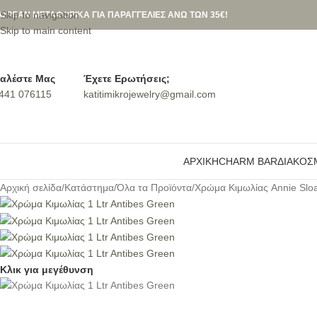
Skip to navigation
ΩΡΕΑΝ ΜΕΤΑΦΟΡΙΚΑ ΓΙΑ ΠΑΡΑΓΓΕΛΙΕΣ ΑΝΩ ΤΩΝ 35€!
Skip to main content
αλέστε Μας
Έχετε Ερωτήσεις;
441 076115
katitimikrojewelry@gmail.com
ΑΡΧΙΚΉ
CHARM BAR
ΔΙΑΚΟΣ
Αρχική σελίδα
/
Κατάστημα
/
Όλα τα Προϊόντα
/
Χρώμα Κιμωλίας Annie Slo
Κλικ για μεγέθυνση