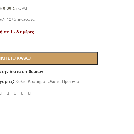
8,80
€
€
inc. VAT
σάλι 42+5 εκατοστά
 σε 1 - 3 ημέρες.
ΚΗ ΣΤΟ ΚΑΛΆΘΙ
την λίστα επιθυμιών
γορίες:
Κολιέ
,
Κόσμημα
,
Όλα τα Προϊόντα