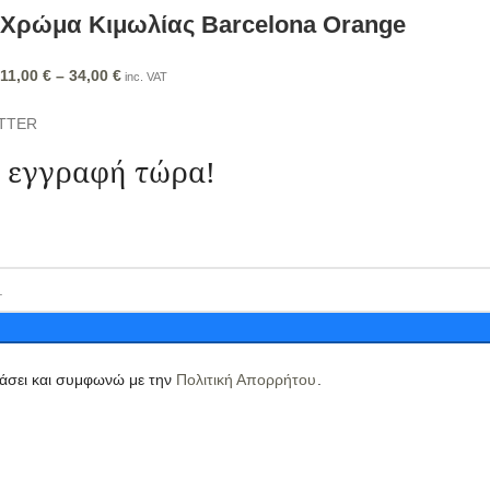
Χρώμα Κιμωλίας Barcelona Orange
11,00
€
–
34,00
€
inc. VAT
TTER
 εγγραφή τώρα!
άσει και συμφωνώ με την
Πολιτική Απορρήτου
.
Στο
Κατιτί Μικρό
, υλοποιούμε τις δικές σας ιδέες σε κόσμημα, 