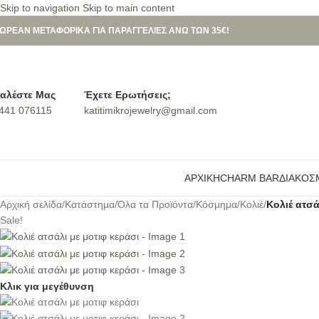
Skip to navigation
Skip to main content
ΩΡΕΑΝ ΜΕΤΑΦΟΡΙΚΑ ΓΙΑ ΠΑΡΑΓΓΕΛΙΕΣ ΑΝΩ ΤΩΝ 35€!
αλέστε Μας
Έχετε Ερωτήσεις;
441 076115
katitimikrojewelry@gmail.com
ΑΡΧΙΚΉ
CHARM BAR
ΔΙΑΚΟΣ
Αρχική σελίδα
/
Κατάστημα
/
Όλα τα Προϊόντα
/
Κόσμημα
/
Κολιέ
/
Κολιέ ατσά
Sale!
Κλικ για μεγέθυνση