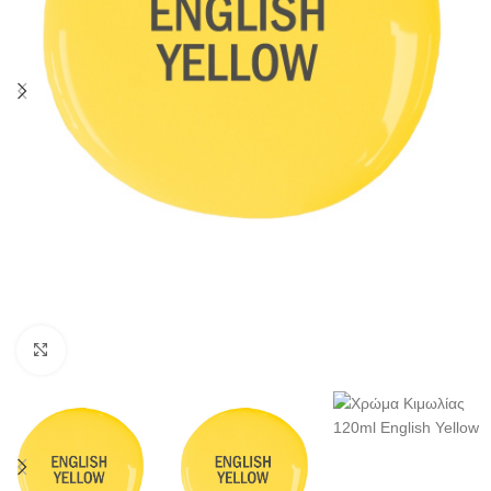
Κλικ για μεγέθυνση