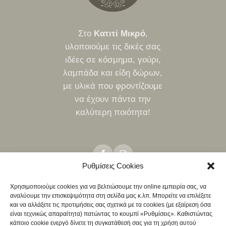
Στο
Κατιτί Μικρό
,
υλοποιούμε τις δικές σας
ιδέες σε κόσμημα, γούρι,
λαμπάδα και είδη δώρων,
με υλικά που φροντίζουμε
να έχουν πάντα την
καλύτερη ποιότητα!
Ρυθμίσεις Cookies
Χρησιμοποιούμε cookies για να βελτιώσουμε την online εμπειρία σας, να
αναλύουμε την επισκεψιμότητα στη σελίδα μας κ.λπ. Μπορείτε να επιλέξετε
ΤΡΌΠΟΙ ΑΠΟΣΤΟΛΉΣ
ΤΡΌΠΟΙ ΠΛΗΡΩΜΉΣ
ΠΟΛΙΤΙΚΉ ΕΠΙΣΤΡΟΦΏΝ
και να αλλάξετε τις προτιμήσεις σας σχετικά με τα cookies (με εξαίρεση όσα
NEO
είναι τεχνικώς απαραίτητα) πατώντας το κουμπί «Ρυθμίσεις». Καθιστώντας
ΧΟΝΔΡΙΚΉ
κάποιο cookie ενεργό δίνετε τη συγκατάθεσή σας για τη χρήση αυτού